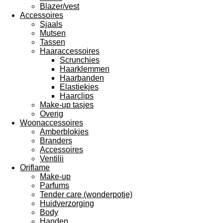
Blazer/vest
Accessoires
Sjaals
Mutsen
Tassen
Haaraccessoires
Scrunchies
Haarklemmen
Haarbanden
Elastiekjes
Haarclips
Make-up tasjes
Overig
Woonaccessoires
Amberblokjes
Branders
Accessoires
Ventilii
Oriflame
Make-up
Parfums
Tender care (wonderpotje)
Huidverzorging
Body
Handen