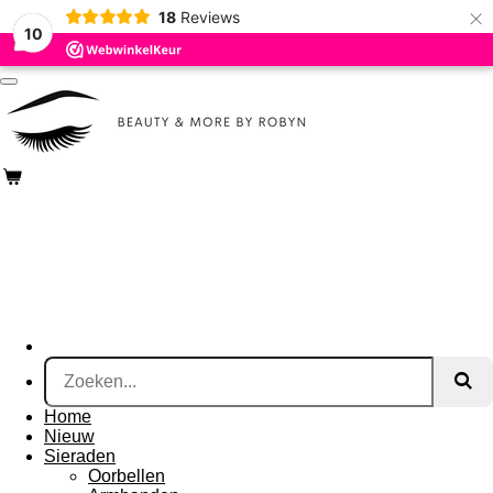
×
18
Reviews
Ga
10
direct
naar
de
hoofdinhoud
Home
Nieuw
Sieraden
Oorbellen