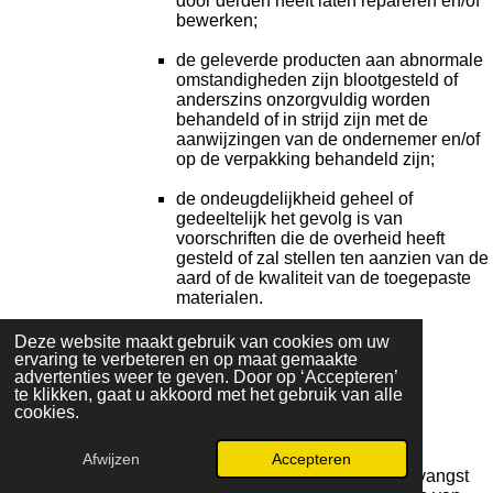
door derden heeft laten repareren en/of
bewerken;
de geleverde producten aan abnormale
omstandigheden zijn blootgesteld of
anderszins onzorgvuldig worden
behandeld of in strijd zijn met de
aanwijzingen van de ondernemer en/of
op de verpakking behandeld zijn;
de ondeugdelijkheid geheel of
gedeeltelijk het gevolg is van
voorschriften die de overheid heeft
gesteld of zal stellen ten aanzien van de
aard of de kwaliteit van de toegepaste
materialen.
Deze website maakt gebruik van cookies om uw
ervaring te verbeteren en op maat gemaakte
advertenties weer te geven. Door op ‘Accepteren’
te klikken, gaat u akkoord met het gebruik van alle
Artikel 11 - Levering en uitvoering
cookies.
De ondernemer zal de grootst mogelijke
Afwijzen
Accepteren
WhatsApp
zorgvuldigheid in acht nemen bij het in ontvangst