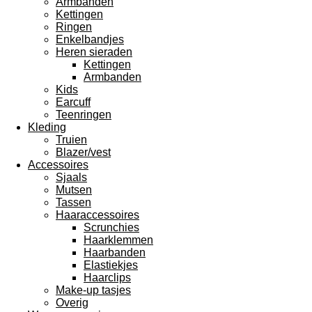
Armbanden
Kettingen
Ringen
Enkelbandjes
Heren sieraden
Kettingen
Armbanden
Kids
Earcuff
Teenringen
Kleding
Truien
Blazer/vest
Accessoires
Sjaals
Mutsen
Tassen
Haaraccessoires
Scrunchies
Haarklemmen
Haarbanden
Elastiekjes
Haarclips
Make-up tasjes
Overig