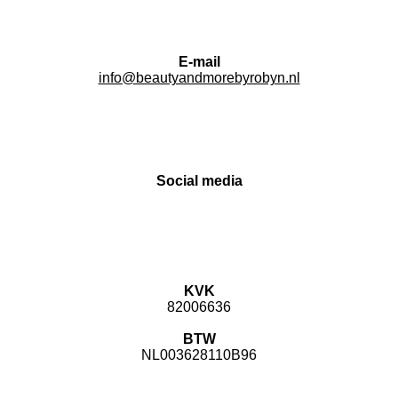
E-mail
info@beautyandmorebyrobyn.nl
Social media
F
I
a
n
c
s
e
t
KVK
b
a
82006636
o
g
o
r
BTW
k
a
NL003628110B96
m