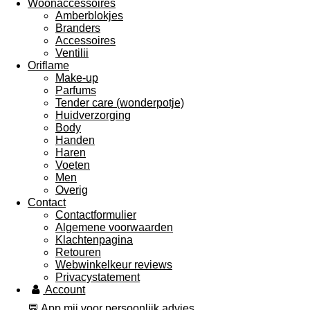
Woonaccessoires
Amberblokjes
Branders
Accessoires
Ventilii
Oriflame
Make-up
Parfums
Tender care (wonderpotje)
Huidverzorging
Body
Handen
Haren
Voeten
Men
Overig
Contact
Contactformulier
Algemene voorwaarden
Klachtenpagina
Retouren
Webwinkelkeur reviews
Privacystatement
Account
💬 App mij voor persoonlijk advies