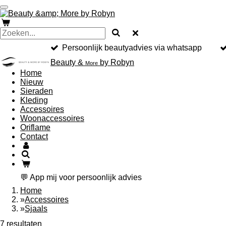
Ga
direct
naar
de
hoofdinhoud
Persoonlijk beautyadvies via whatsapp
Beauty &
by Robyn
More
Home
Nieuw
Sieraden
Kleding
Accessoires
Woonaccessoires
Oriflame
Contact
💬 App mij voor persoonlijk advies
Home
»
Accessoires
»
Sjaals
7 resultaten