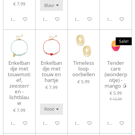
€ 7,99
In winkelwagen
In winkelwagen
In winkelwagen
In winkelwag
Sale!
Enkelban
Enkelban
Timeless
Tender
dje met
dje met
loop
care
touwmoti
touw en
oorbellen
(wonderp
ef,
hartje
otje) -
€ 5,99
zeesterr
mango 🥭
€ 7,99
en -
€ 5,99
lichtblau
€ 12,00
w
€ 7,99
In winkelwagen
In winkelwagen
In winkelwagen
In winkelwag