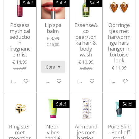
Sale!
Sale!
Sale!
Possess
Lip spa
Essense&
Oorringe
mythical
balm
co
tjes met
seductio
pear/ton
hartvorm
€ 3,99
n
ka hair &
ige hars
€ 16,00
fragnanc
body
hanger in
e mist
wash
tortoise
look
€ 14,99
€ 10,99
€ 11,99
€ 23,00
€ 25,00
In winkelwagen
In winkelwagen
In winkelwagen
In winkelwag
Sale!
Sale!
Ring ster
Neon
Armband
Pure Skin
met
vibes
jes met
- Peel-off
steentjes
hand &
hartjes,
mask