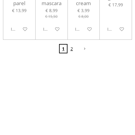
parel
mascara
cream
€ 17,99
€ 13,99
€ 8,99
€ 3,99
€ 15,50
€ 8,00
In winkelwagen
In winkelwagen
In winkelwagen
In winkelwag
1
2