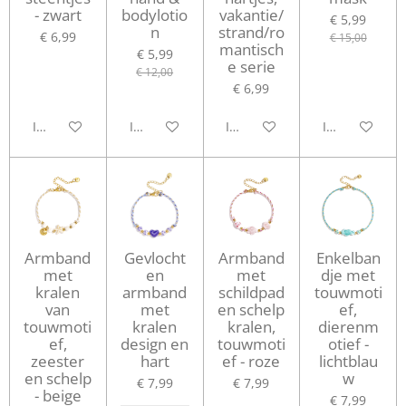
- zwart
bodylotio
vakantie/
€ 5,99
n
strand/ro
€ 6,99
€ 15,00
mantisch
€ 5,99
e serie
€ 12,00
€ 6,99
In winkelwagen
In winkelwagen
In winkelwagen
In winkelwag
Armband
Gevlocht
Armband
Enkelban
met
en
met
dje met
kralen
armband
schildpad
touwmoti
van
met
en schelp
ef,
touwmoti
kralen
kralen,
dierenm
ef,
design en
touwmoti
otief -
zeester
hart
ef - roze
lichtblau
en schelp
w
€ 7,99
€ 7,99
- beige
€ 7,99