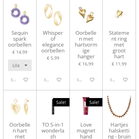
Sequin
Whisper
Oorbelle
Stateme
spark
of
n met
nt ring
oorbellen
elegance
hartvorm
met
oorbellen
ige
groot
€ 14,99
hanger
hart
€ 5,99
€ 16,99
€ 11,99
In winkelwagen
In winkelwagen
In winkelwagen
In winkelwag
Sale!
Sale!
Oorbelle
TO 5-in-1
Love
Hartjes
n hart
wonderla
magnet
halsketti
met
sh
hand
ng - bruin