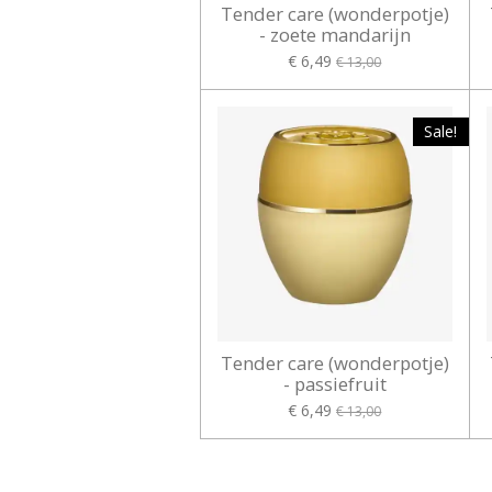
Tender care (wonderpotje)
- zoete mandarijn
€ 6,49
€ 13,00
Sale!
Tender care (wonderpotje)
- passiefruit
€ 6,49
€ 13,00