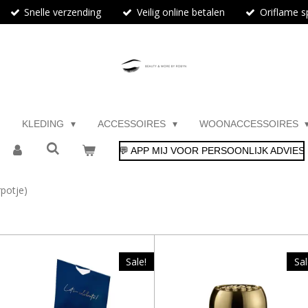
Snelle verzending
Veilig online betalen
Oriflame sp
KLEDING
ACCESSOIRES
WOONACCESSOIRES
💬 APP MIJ VOOR PERSOONLIJK ADVIES
potje)
Sale!
Sal