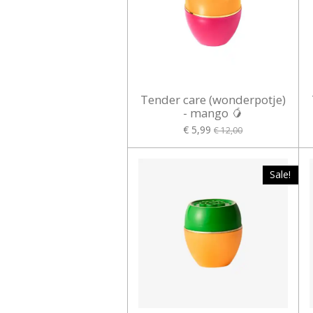
Tender care (wonderpotje)
- mango 🥭
€ 5,99
€ 12,00
Sale!