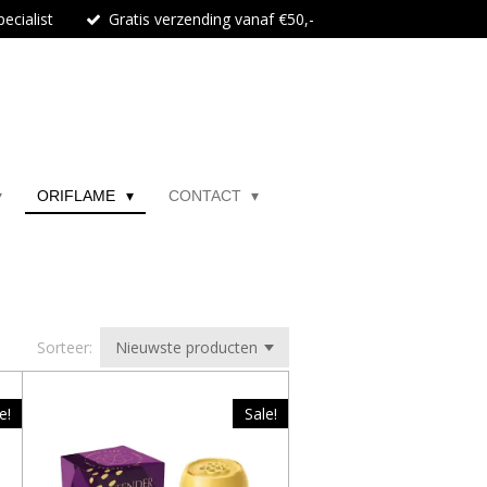
ecialist
Gratis verzending vanaf €50,-
ORIFLAME
CONTACT
Sorteer:
e!
Sale!