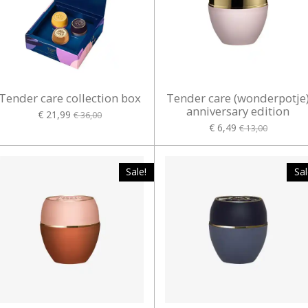
Tender care collection box
Tender care (wonderpotje
anniversary edition
€ 21,99
€ 36,00
€ 6,49
€ 13,00
Sale!
Sal