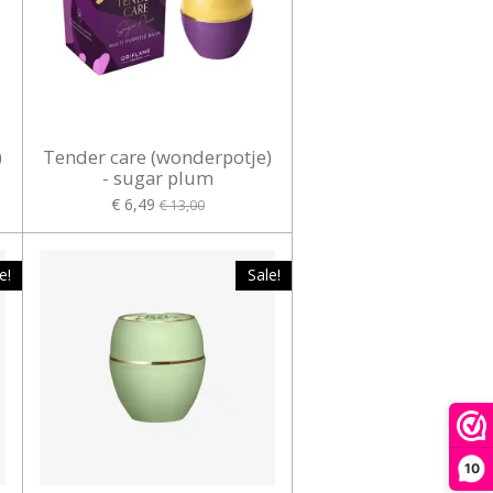
)
Tender care (wonderpotje)
- sugar plum
€ 6,49
€ 13,00
e!
Sale!
10