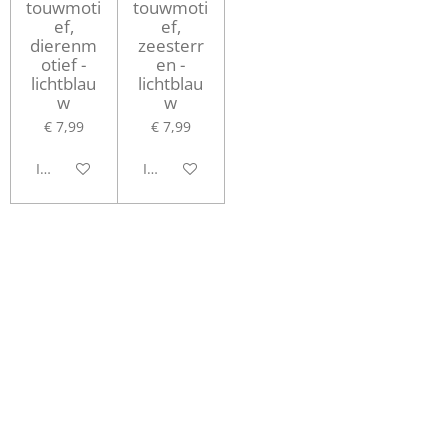
touwmoti
touwmoti
ef,
ef,
dierenm
zeesterr
otief -
en -
lichtblau
lichtblau
w
w
€ 7,99
€ 7,99
In winkelwagen
In winkelwagen