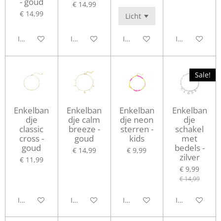
- goud
€ 14,99
€ 14,99
In winkelwagen
In winkelwagen
In winkelwagen
In winkelwag
Sale!
Enkelban
Enkelban
Enkelban
Enkelban
dje
dje calm
dje neon
dje
classic
breeze -
sterren -
schakel
cross -
goud
kids
met
goud
bedels -
€ 14,99
€ 9,99
zilver
€ 11,99
€ 9,99
€ 14,99
In winkelwagen
In winkelwagen
In winkelwagen
In winkelwag