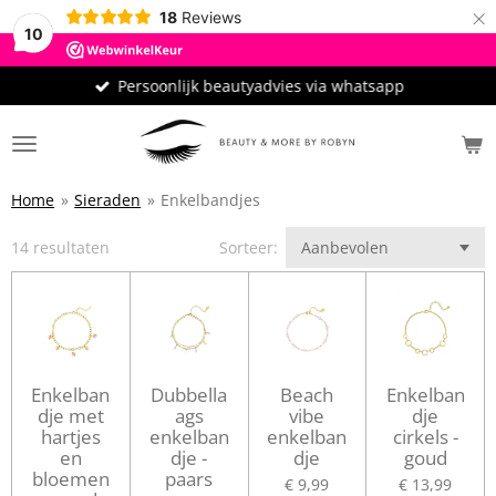
×
18
Reviews
10
Persoonlijk beautyadvies via whatsapp
Home
»
Sieraden
»
Enkelbandjes
14 resultaten
Sorteer:
Enkelban
Dubbella
Beach
Enkelban
dje met
ags
vibe
dje
hartjes
enkelban
enkelban
cirkels -
en
dje -
dje
goud
bloemen
paars
€ 9,99
€ 13,99