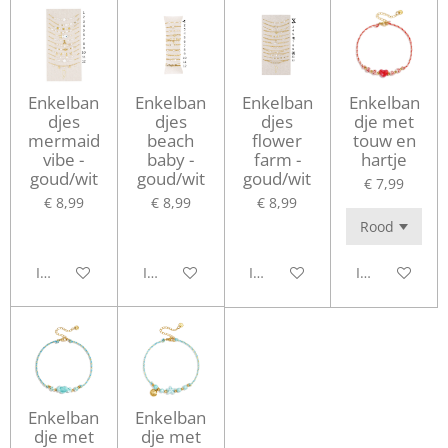
Enkelban
Enkelban
Enkelban
Enkelban
djes
djes
djes
dje met
mermaid
beach
flower
touw en
vibe -
baby -
farm -
hartje
goud/wit
goud/wit
goud/wit
€ 7,99
€ 8,99
€ 8,99
€ 8,99
In winkelwagen
In winkelwagen
In winkelwagen
In winkelwag
Enkelban
Enkelban
dje met
dje met