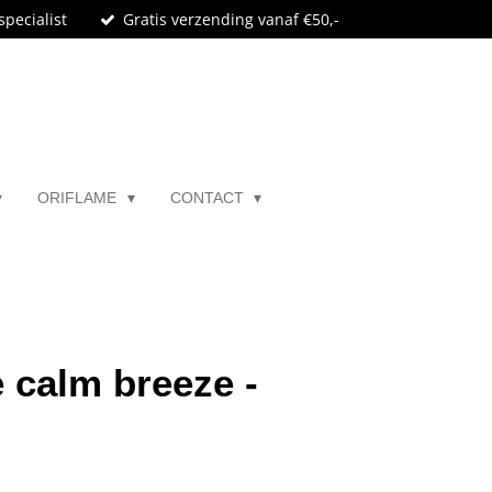
specialist
Gratis verzending vanaf €50,-
ORIFLAME
CONTACT
 calm breeze -