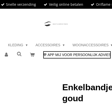
Snelle verzending
Veilig online betalen
Oriflame 
KLEDING
ACCESSOIRES
WOONACCESSOIRES
💬 APP MIJ VOOR PERSOONLIJK ADVIES
Enkelbandje
goud