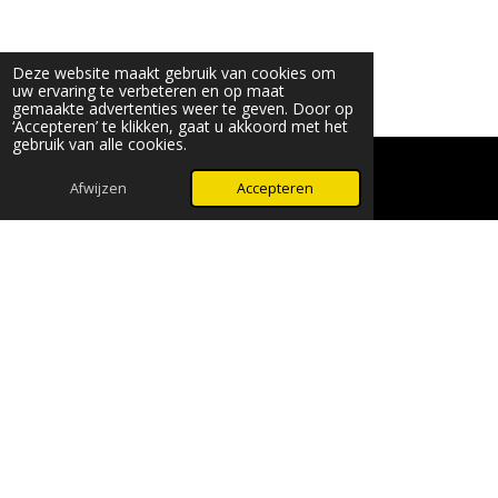
Deze website maakt gebruik van cookies om
uw ervaring te verbeteren en op maat
gemaakte advertenties weer te geven. Door op
‘Accepteren’ te klikken, gaat u akkoord met het
gebruik van alle cookies.
© 2024 - 2026 Beauty & More by Robyn
Powered by
JouwWeb
Afwijzen
Accepteren
WhatsApp