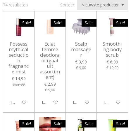
74 resultaten
Sorteer:
Sale!
Sale!
Sale!
Sale!
Possess
Eclat
Scalp
Smoothi
mythical
femme
massage
ng body
seductio
deodora
r
scrub
n
nt (gaat
€ 3,99
€ 6,99
fragnanc
uit
€ 9,00
€ 19,00
e mist
assortim
ent)
€ 14,99
€ 2,99
€ 23,00
€ 9,00
In winkelwagen
In winkelwagen
In winkelwagen
In winkelwag
Sale!
Sale!
Sale!
Sale!