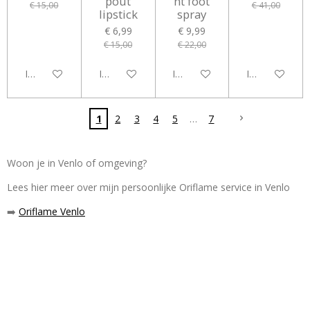
pout
nt foot
€ 15,00
€ 41,00
lipstick
spray
€ 6,99
€ 9,99
€ 15,00
€ 22,00
In winkelwagen
In winkelwagen
In winkelwagen
In winkelwag
1
2
3
4
5
7
Woon je in Venlo of omgeving?
Lees hier meer over mijn persoonlijke Oriflame service in Venlo
➡️
Oriflame Venlo