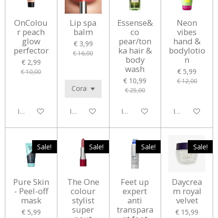
OnColou
Lip spa
Essense&
Neon
r peach
balm
co
vibes
glow
pear/ton
hand &
€ 3,99
perfector
ka hair &
bodylotio
€ 16,00
body
n
€ 2,99
wash
€ 5,99
€ 10,00
€ 10,99
€ 12,00
€ 25,00
In winkelwagen
In winkelwagen
In winkelwagen
In winkelwag
Sale!
Sale!
Sale!
Sale!
Pure Skin
The One
Feet up
Daycrea
- Peel-off
colour
expert
m royal
mask
stylist
anti
velvet
super
transpara
€ 5,99
€ 15,99