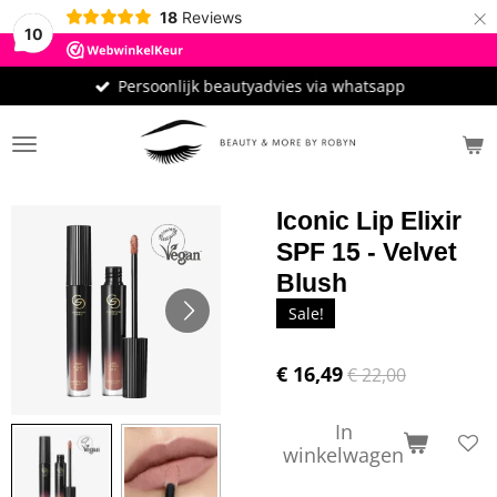
×
18
Reviews
10
Persoonlijk beautyadvies via whatsapp
Iconic Lip Elixir
SPF 15 - Velvet
Blush
Sale!
€ 16,49
€ 22,00
In
winkelwagen