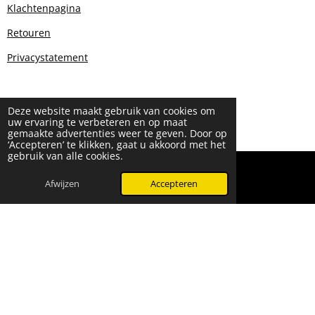
Klachtenpagina
Retouren
Privacystatement
Deze website maakt gebruik van cookies om
uw ervaring te verbeteren en op maat
gemaakte advertenties weer te geven. Door op
‘Accepteren’ te klikken, gaat u akkoord met het
gebruik van alle cookies.
© 2024 - 2026 Beauty & More by Robyn
Powered by
JouwWeb
Afwijzen
Accepteren
WhatsApp