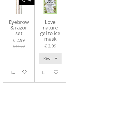
Sale!
Eyebrow
Love
& razor
nature
set
gel to ice
mask
€ 2,99
€ 2,99
€ 11,50
In winkelwagen
In winkelwagen