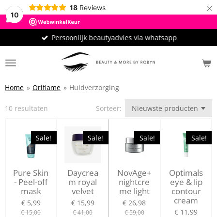
×
18
Reviews
10
Persoonlijk beautyadvies via whatsapp
Home
»
Oriflame
»
Huidverzorging
10 resultaten
Sorteer:
Sale!
Sale!
Sale!
Sale!
Pure Skin
Daycrea
NovAge+
Optimals
- Peel-off
m royal
nightcre
eye & lip
mask
velvet
me light
contour
cream
€ 5,99
€ 15,99
€ 26,98
€ 11,99
€ 15,00
€ 41,00
€ 59,00