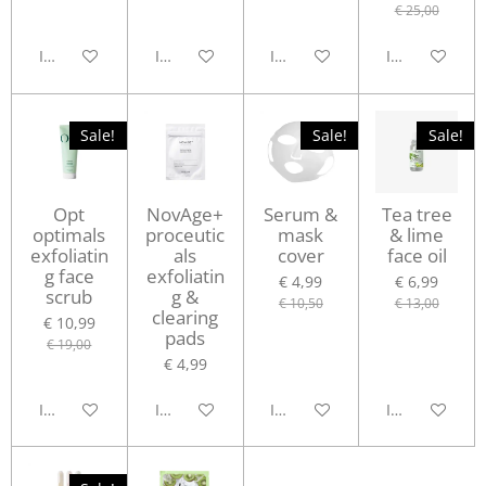
€ 25,00
In winkelwagen
In winkelwagen
In winkelwagen
In winkelwag
Sale!
Sale!
Sale!
Opt
NovAge+
Serum &
Tea tree
optimals
proceutic
mask
& lime
exfoliatin
als
cover
face oil
g face
exfoliatin
€ 4,99
€ 6,99
scrub
g &
€ 10,50
€ 13,00
clearing
€ 10,99
pads
€ 19,00
€ 4,99
In winkelwagen
In winkelwagen
In winkelwagen
In winkelwag