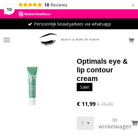
×
18
Reviews
10
Persoonlijk beautyadvies via whatsapp
Optimals eye &
lip contour
cream
Sale!
€ 11,99
€ 25,00
In
winkelwagen