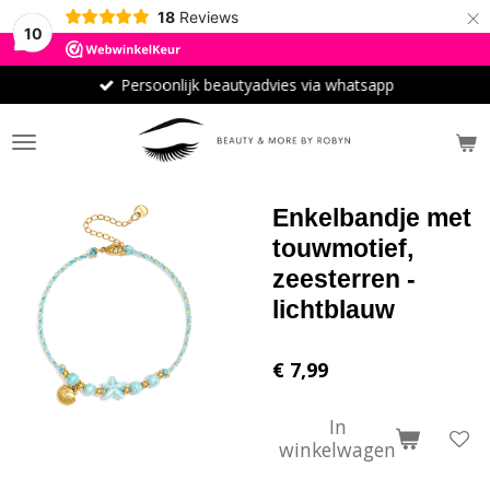
×
18
Reviews
10
Persoonlijk beautyadvies via whatsapp
Enkelbandje met
touwmotief,
zeesterren -
lichtblauw
€ 7,99
In
winkelwagen