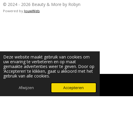
© 2024 - 2026 Beauty & More by Robyn
Powered by
JouwWeb
Deze website maakt gebruik van cookies om
uw ervaring te verbeteren en op maat
gemaakte advertenties weer te geven. Door op
‘Accepteren’ te klikken, gaat u akkoord met het
gebruik van alle cookies.
Afwijzen
Accepteren
WhatsApp