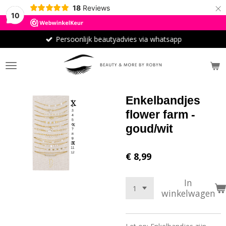
×
18
Reviews
10
Persoonlijk beautyadvies via whatsapp
Enkelbandjes
flower farm -
goud/wit
€ 8,99
In
winkelwagen