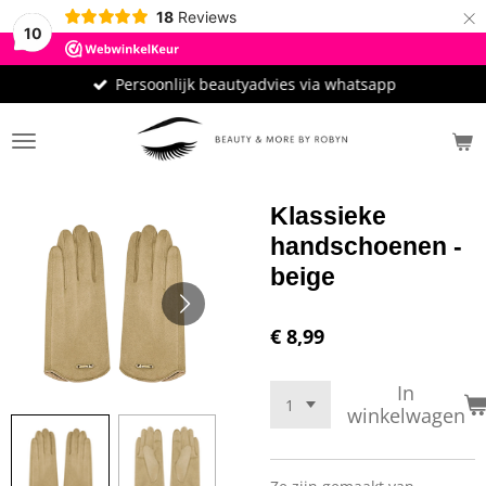
×
18
Reviews
10
Persoonlijk beautyadvies via whatsapp
Klassieke
handschoenen -
beige
€ 8,99
In
winkelwagen