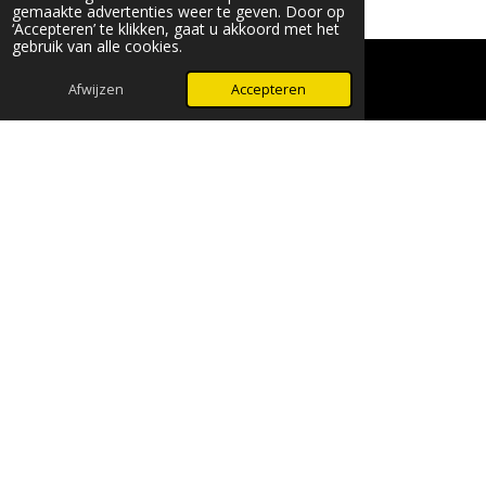
gemaakte advertenties weer te geven. Door op
‘Accepteren’ te klikken, gaat u akkoord met het
gebruik van alle cookies.
© 2024 - 2026 Beauty & More by Robyn
Powered by
JouwWeb
Afwijzen
Accepteren
WhatsApp