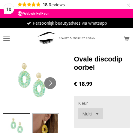
×
18
Reviews
10
Persoonlijk beautyadvies via whatsapp
Ovale discodip
oorbel
€ 18,99
Kleur