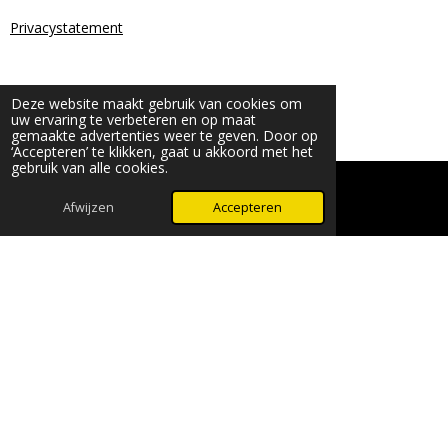
Privacystatement
Deze website maakt gebruik van cookies om
uw ervaring te verbeteren en op maat
gemaakte advertenties weer te geven. Door op
‘Accepteren’ te klikken, gaat u akkoord met het
gebruik van alle cookies.
© 2024 - 2026 Beauty & More by Robyn
Powered by
JouwWeb
Afwijzen
Accepteren
WhatsApp