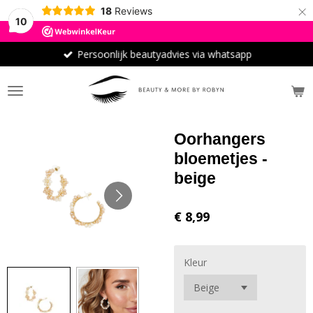
×
18
Reviews
10
Persoonlijk beautyadvies via whatsapp
Oorhangers
bloemetjes -
beige
€ 8,99
Kleur