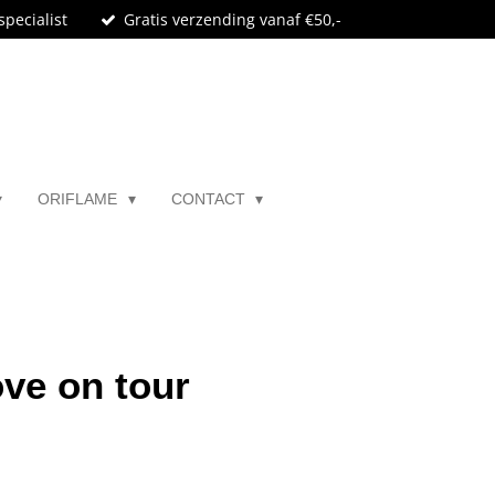
specialist
Gratis verzending vanaf €50,-
ORIFLAME
CONTACT
ove on tour