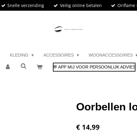
Snelle verzending
Veilig online betalen
Oriflame 
KLEDING
ACCESSOIRES
WOONACCESSOIRES
💬 APP MIJ VOOR PERSOONLIJK ADVIES
Oorbellen l
€ 14,99