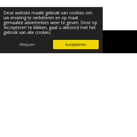
Deze website maakt gebruik van cookies om
uw ervaring te verbeteren en op maat
gemaakte advertenties weer te geven. Door op
‘Accepteren’ te klikken, gaat u akkoord met het
gebruik van alle cookies.
© 2024 - 2026 Beauty & More by Robyn
Powered by
JouwWeb
Afwijzen
Accepteren
WhatsApp