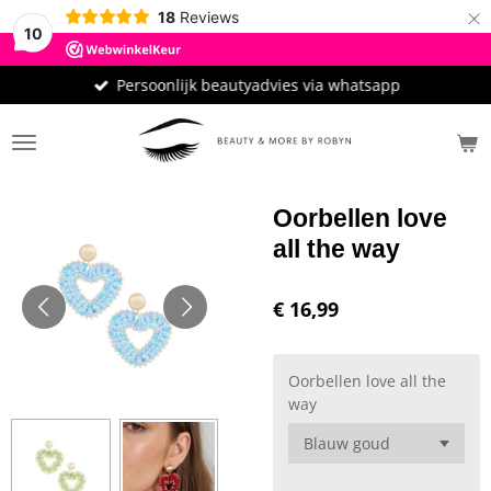
×
18
Reviews
10
Persoonlijk beautyadvies via whatsapp
Oorbellen love
all the way
€ 16,99
Oorbellen love all the
way