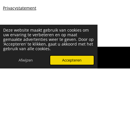
Privacystatement
Deze website maakt gebruik van cookies om
uw ervaring te verbeteren en op maat
gemaakte advertenties weer te geven. Door op
‘Accepteren’ te klikken, gaat u akkoord met het
gebruik van alle cookies.
© 2024 - 2026 Beauty & More by Robyn
Powered by
JouwWeb
Afwijzen
Accepteren
WhatsApp