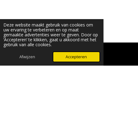
Deze website maakt gebruik van cookies om
uw ervaring te verbeteren en op maat
gemaakte advertenties weer te geven. Door op
‘Accepteren’ te klikken, gaat u akkoord met het
gebruik van alle cookies.
Afwijzen
Accepteren
WhatsApp