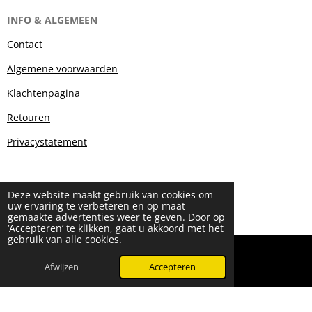
INFO & ALGEMEEN
Contact
Algemene voorwaarden
Klachtenpagina
Retouren
Privacystatement
Deze website maakt gebruik van cookies om
uw ervaring te verbeteren en op maat
gemaakte advertenties weer te geven. Door op
‘Accepteren’ te klikken, gaat u akkoord met het
gebruik van alle cookies.
© 2024 - 2026 Beauty & More by Robyn
Powered by
JouwWeb
Afwijzen
Accepteren
WhatsApp