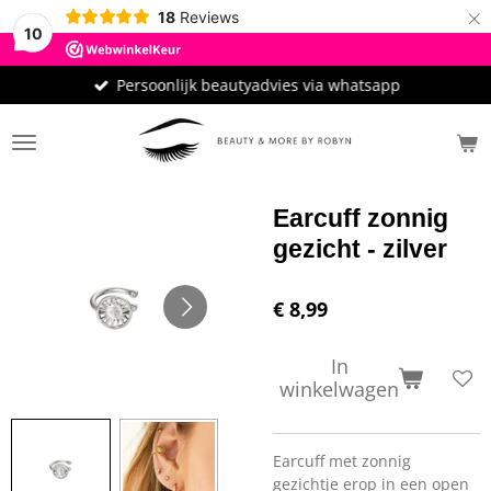
×
18
Reviews
10
Persoonlijk beautyadvies via whatsapp
Earcuff zonnig
gezicht - zilver
€ 8,99
In
winkelwagen
Earcuff met zonnig
gezichtje erop in een open