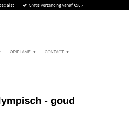
ecialist
Gratis verzending vanaf €50,-
ORIFLAME
CONTACT
lympisch - goud