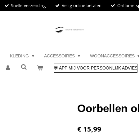
Snelle verzending
Veilig online betalen
Oriflame sp
KLEDING
ACCESSOIRES
WOONACCESSOIRES
💬 APP MIJ VOOR PERSOONLIJK ADVIES
Oorbellen o
€ 15,99