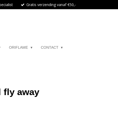
ecialist
Gratis verzending vanaf €50,-
ORIFLAME
CONTACT
 fly away