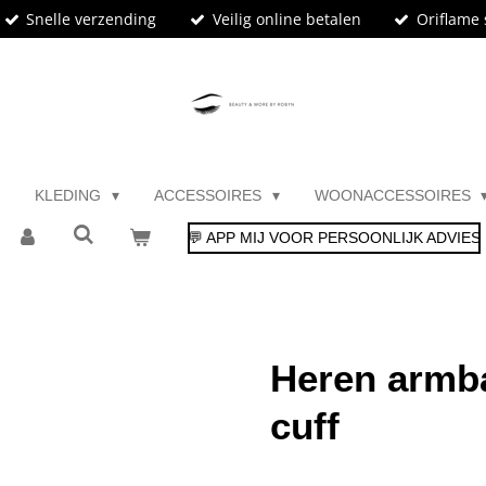
Snelle verzending
Veilig online betalen
Oriflame 
KLEDING
ACCESSOIRES
WOONACCESSOIRES
💬 APP MIJ VOOR PERSOONLIJK ADVIES
Heren armb
cuff