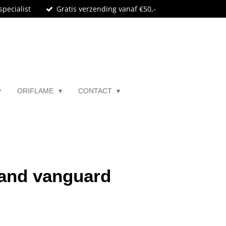
specialist
Gratis verzending vanaf €50,-
ORIFLAME
CONTACT
and vanguard