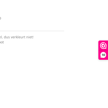
l, dus verkleurt niet!
oot
10