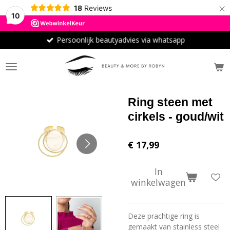
×
18
Reviews
10
Persoonlijk beautyadvies via whatsapp
Ring steen met
cirkels - goud/wit
€ 17,99
In
winkelwagen
Deze prachtige ring is
gemaakt van stainless steel