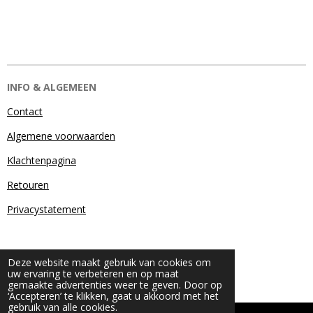
INFO & ALGEMEEN
Contact
Algemene voorwaarden
Klachtenpagina
Retouren
Privacystatement
Deze website maakt gebruik van cookies om
uw ervaring te verbeteren en op maat
gemaakte advertenties weer te geven. Door op
‘Accepteren’ te klikken, gaat u akkoord met het
gebruik van alle cookies.
© 2024 - 2026 Beauty & More by Robyn