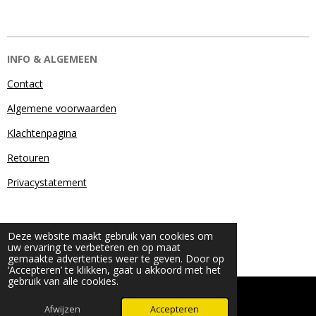
INFO & ALGEMEEN
Contact
Algemene voorwaarden
Klachtenpagina
Retouren
Privacystatement
Deze website maakt gebruik van cookies om
uw ervaring te verbeteren en op maat
gemaakte advertenties weer te geven. Door op
‘Accepteren’ te klikken, gaat u akkoord met het
gebruik van alle cookies.
© 2024 - 2026 Beauty & More by Robyn
Powered by
JouwWeb
Afwijzen
Accepteren
WhatsApp