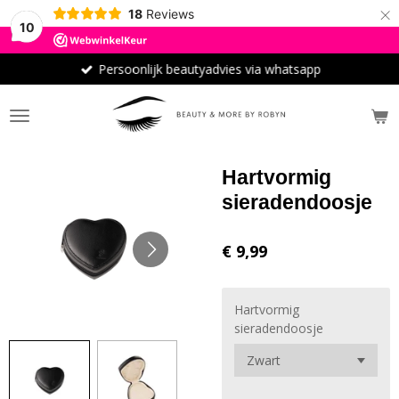
×
18
Reviews
10
Persoonlijk beautyadvies via whatsapp
Hartvormig
sieradendoosje
€ 9,99
Hartvormig
sieradendoosje