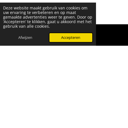
Deze website maakt gebruik van cookies om
uw ervaring te verbeteren en op maat
gemaakte advertenties weer te geven. Door op
‘Accepteren’ te klikken, gaat u akkoord met het
gebruik van alle cookies.
© 2024 - 2026 Beauty & More by Robyn
Powered by
JouwWeb
Afwijzen
Accepteren
WhatsApp