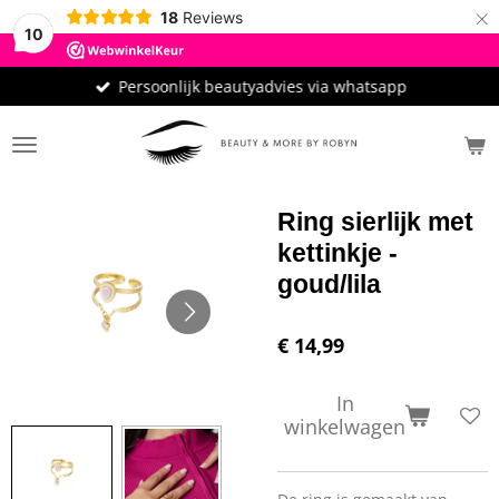
×
18
Reviews
10
Persoonlijk beautyadvies via whatsapp
Ring sierlijk met
kettinkje -
goud/lila
€ 14,99
In
winkelwagen