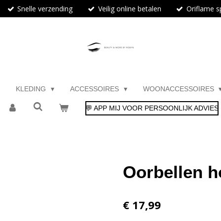
Snelle verzending
Veilig online betalen
Oriflame sp
KLEDING
ACCESSOIRES
WOONACCESSOIRES
💬 APP MIJ VOOR PERSOONLIJK ADVIES
Oorbellen h
€ 17,99