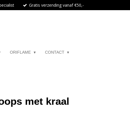
ecialist
Gratis verzending vanaf €50,-
ORIFLAME
CONTACT
oops met kraal