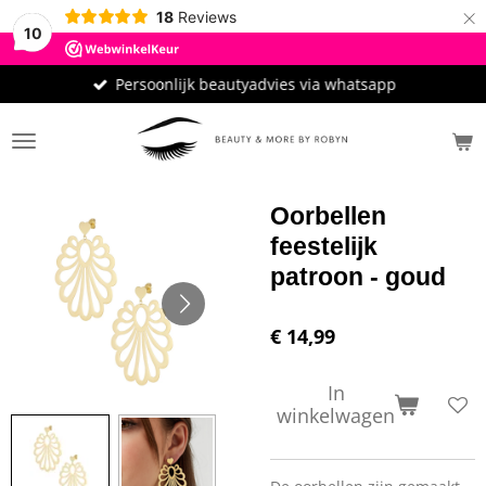
×
18
Reviews
10
Persoonlijk beautyadvies via whatsapp
Oorbellen
feestelijk
patroon - goud
€ 14,99
In
winkelwagen