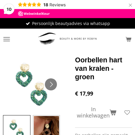
×
18
Reviews
10
Persoonlijk beautyadvies via whatsapp
Oorbellen hart
van kralen -
groen
€ 17,99
In
winkelwagen