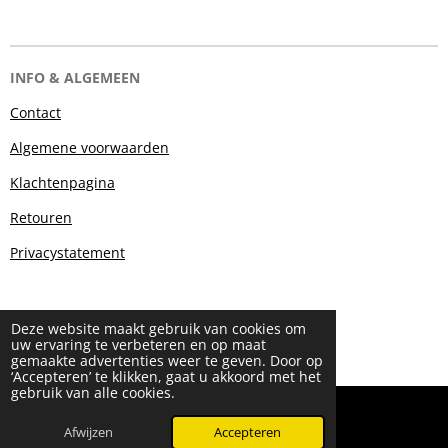
INFO & ALGEMEEN
Contact
Algemene voorwaarden
Klachtenpagina
Retouren
Privacystatement
Deze website maakt gebruik van cookies om
uw ervaring te verbeteren en op maat
gemaakte advertenties weer te geven. Door op
‘Accepteren’ te klikken, gaat u akkoord met het
gebruik van alle cookies.
© 2024 - 2026 Beauty & More by Robyn
Powered by
JouwWeb
Afwijzen
Accepteren
WhatsApp