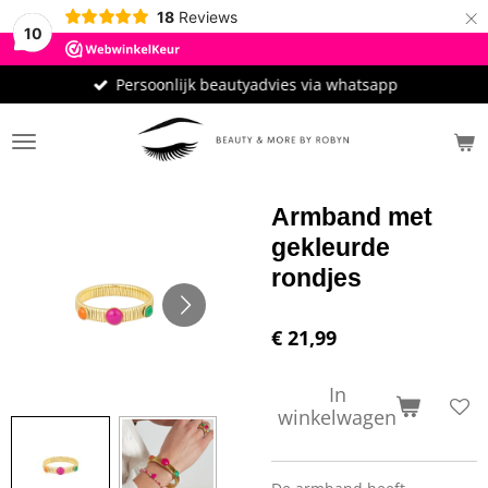
×
18
Reviews
10
Persoonlijk beautyadvies via whatsapp
Armband met
gekleurde
rondjes
€ 21,99
In
winkelwagen