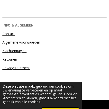
INFO & ALGEMEEN
Contact
Algemene voorwaarden
Klachtenpagina
Retouren
Privacystatement
Deze website maakt gebruik van cookies om
uw ervaring te verbeteren en op maat
gemaakte advertenties weer te geven. Door op
‘Accepteren’ te klikken, gaat u akkoord met het
gebruik van alle cookies.
© 2024 - 2026 Beauty & More by Robyn
Powered by
JouwWeb