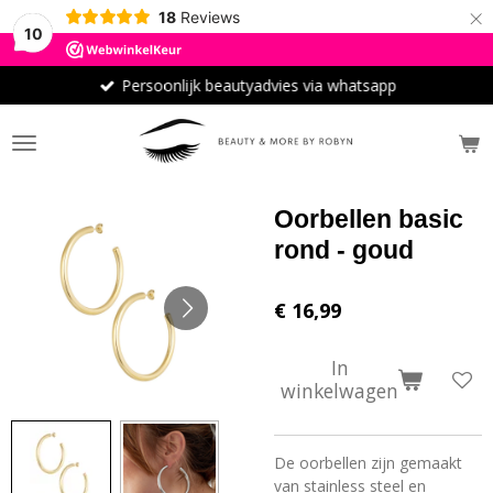
×
18
Reviews
10
Persoonlijk beautyadvies via whatsapp
Oorbellen basic
rond - goud
€ 16,99
In
winkelwagen
De oorbellen zijn gemaakt
van stainless steel en