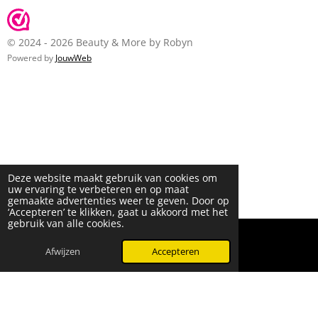
© 2024 - 2026 Beauty & More by Robyn
Powered by
JouwWeb
Deze website maakt gebruik van cookies om
uw ervaring te verbeteren en op maat
gemaakte advertenties weer te geven. Door op
‘Accepteren’ te klikken, gaat u akkoord met het
gebruik van alle cookies.
Afwijzen
Accepteren
WhatsApp