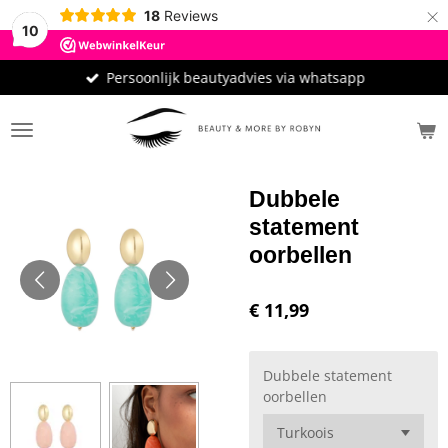
×
18
Reviews
10
Persoonlijk beautyadvies via whatsapp
Dubbele
statement
oorbellen
€ 11,99
Dubbele statement
oorbellen