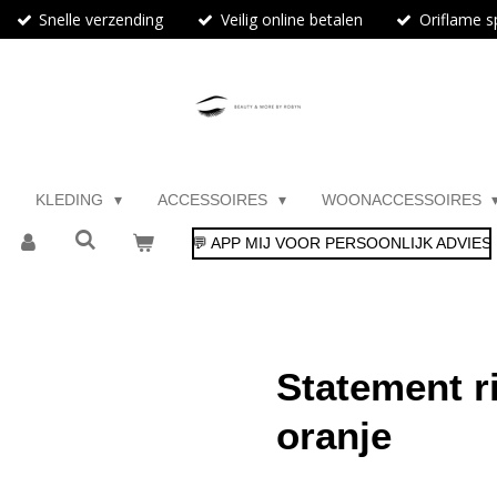
Snelle verzending
Veilig online betalen
Oriflame sp
KLEDING
ACCESSOIRES
WOONACCESSOIRES
💬 APP MIJ VOOR PERSOONLIJK ADVIES
Statement r
oranje