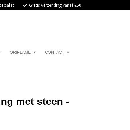
ecialist
Gratis verzending vanaf €50,-
ORIFLAME
CONTACT
ing met steen -