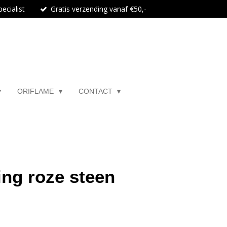
ecialist
Gratis verzending vanaf €50,-
ORIFLAME
CONTACT
ing roze steen