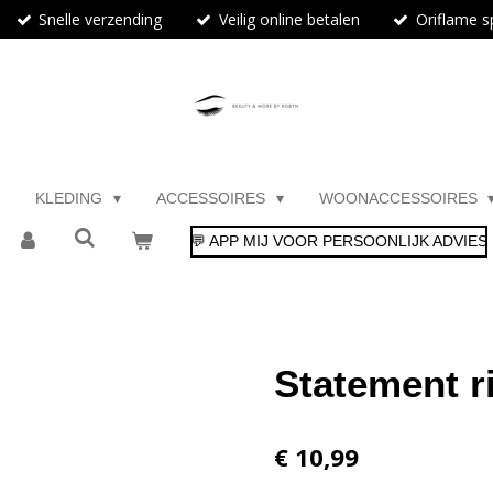
Snelle verzending
Veilig online betalen
Oriflame sp
KLEDING
ACCESSOIRES
WOONACCESSOIRES
💬 APP MIJ VOOR PERSOONLIJK ADVIES
Statement r
€ 10,99