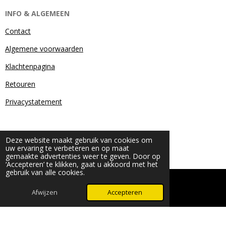
INFO & ALGEMEEN
Contact
Algemene voorwaarden
Klachtenpagina
Retouren
Privacystatement
Deze website maakt gebruik van cookies om
uw ervaring te verbeteren en op maat
gemaakte advertenties weer te geven. Door op
‘Accepteren’ te klikken, gaat u akkoord met het
gebruik van alle cookies.
© 2024 - 2026 Beauty & More by Robyn
Powered by
JouwWeb
Afwijzen
Accepteren
WhatsApp