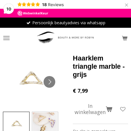
×
18
Reviews
10
Persoonlijk beautyadvies via whatsapp
Haarklem
triangle marble -
grijs
€ 7,99
In
winkelwagen