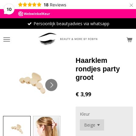
×
18
Reviews
10
Persoonlijk beautyadvies via whatsapp
Haarklem
rondjes party
groot
€ 3,99
Kleur