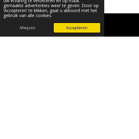
uw ervaring te verbeteren en op maat
gemaakte advertenties weer te geven. Door op
‘Accepteren’ te klikken, gaat u akkoord met het
gebruik van alle cookies.
© 2024 - 2026 Beauty & More by Robyn
Powered by
JouwWeb
Afwijzen
Accepteren
WhatsApp