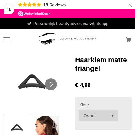
×
18
Reviews
10
Persoonlijk beautyadvies via whatsapp
Haarklem matte
triangel
€ 4,99
Kleur