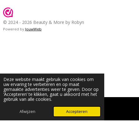
© 2024 - 2026 Beauty & More by Robyn
Powered by
JouwWeb
Deze website maakt gebruik van cookies om
uw ervaring te verbeteren en op maat
gemaakte advertenties weer te geven. Door op
‘Accepteren’ te klikken, gaat u akkoord met het
gebruik van alle cookies.
Afwijzen
Accepteren
WhatsApp