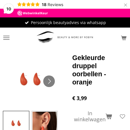
×
18
Reviews
10
Persoonlijk beautyadvies via whatsapp
Gekleurde
druppel
oorbellen -
oranje
€ 3,99
In
winkelwagen