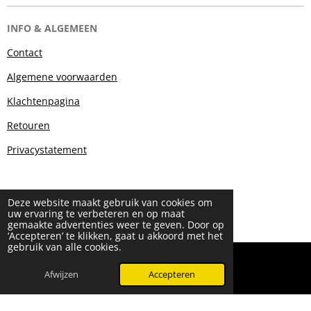
INFO & ALGEMEEN
Contact
Algemene voorwaarden
Klachtenpagina
Retouren
Privacystatement
Deze website maakt gebruik van cookies om
uw ervaring te verbeteren en op maat
gemaakte advertenties weer te geven. Door op
‘Accepteren’ te klikken, gaat u akkoord met het
gebruik van alle cookies.
© 2024 - 2026 Beauty & More by Robyn
Powered by
JouwWeb
Afwijzen
Accepteren
WhatsApp