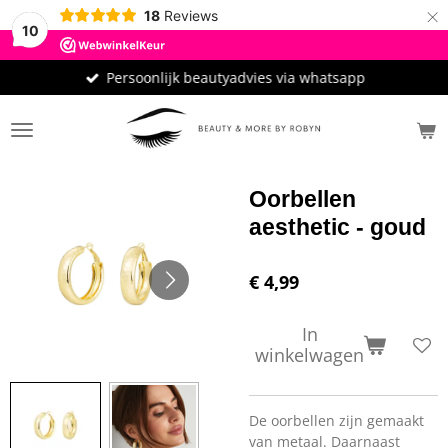
×
18
Reviews
10
Persoonlijk beautyadvies via whatsapp
Oorbellen
aesthetic - goud
€ 4,99
In
winkelwagen
De oorbellen zijn gemaakt
van metaal. Daarnaast