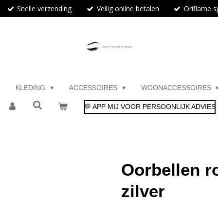
Snelle verzending
Veilig online betalen
Oriflame sp
KLEDING
ACCESSOIRES
WOONACCESSOIRES
💬 APP MIJ VOOR PERSOONLIJK ADVIES
Oorbellen r
zilver