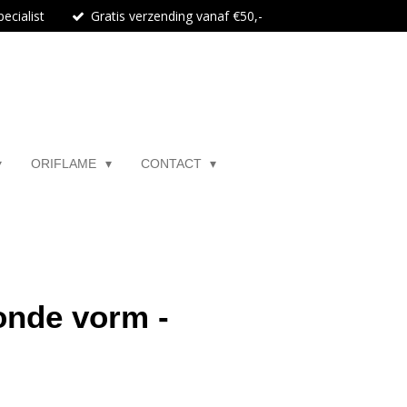
ecialist
Gratis verzending vanaf €50,-
ORIFLAME
CONTACT
onde vorm -