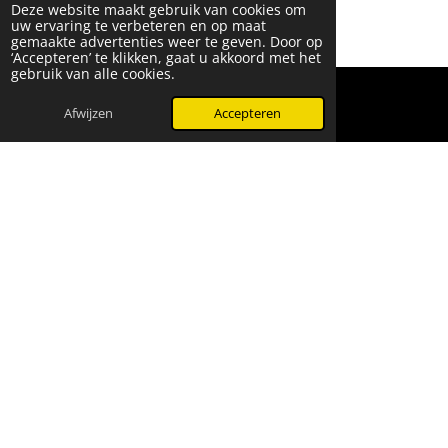
Deze website maakt gebruik van cookies om
uw ervaring te verbeteren en op maat
gemaakte advertenties weer te geven. Door op
‘Accepteren’ te klikken, gaat u akkoord met het
gebruik van alle cookies.
Afwijzen
Accepteren
WhatsApp