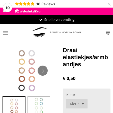
×
18
Reviews
10
Snelle verzending
Draai
elastiekjes/armb
andjes
€ 0,50
Kleur