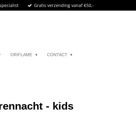
specialist
Gratis verzending vanaf €50,-
ORIFLAME
CONTACT
rennacht - kids