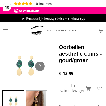
×
18
Reviews
10
Persoonlijk beautyadvies via whatsapp
Oorbellen
aesthetic coins -
goud/groen
€ 13,99
In
winkelwagen