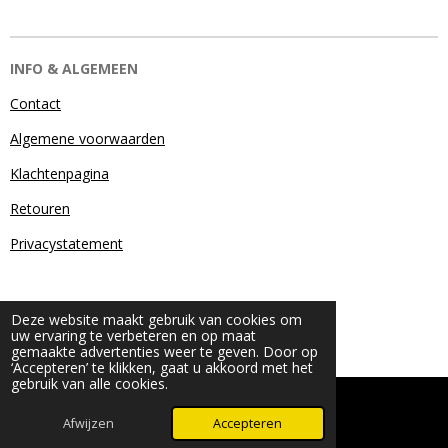
INFO & ALGEMEEN
Contact
Algemene voorwaarden
Klachtenpagina
Retouren
Privacystatement
Deze website maakt gebruik van cookies om
uw ervaring te verbeteren en op maat
gemaakte advertenties weer te geven. Door op
‘Accepteren’ te klikken, gaat u akkoord met het
gebruik van alle cookies.
© 2024 - 2026 Beauty & More by Robyn
Powered by
JouwWeb
Afwijzen
Accepteren
WhatsApp