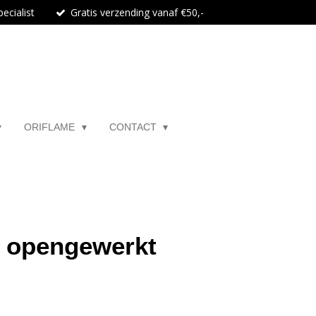
ecialist
Gratis verzending vanaf €50,-
ORIFLAME
CONTACT
jk opengewerkt