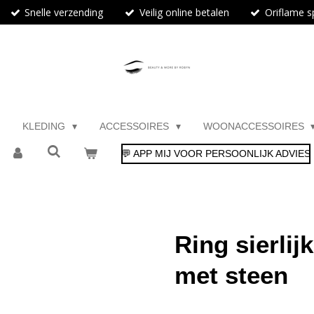
Snelle verzending
Veilig online betalen
Oriflame sp
KLEDING
ACCESSOIRES
WOONACCESSOIRES
💬 APP MIJ VOOR PERSOONLIJK ADVIES
Ring sierli
met steen