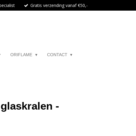
ecialist
Gratis verzending vanaf €50,-
ORIFLAME
CONTACT
glaskralen -