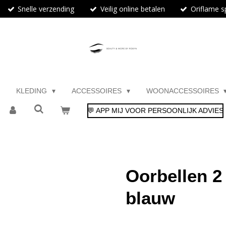
Snelle verzending
Veilig online betalen
Oriflame sp
KLEDING
ACCESSOIRES
WOONACCESSOIRES
💬 APP MIJ VOOR PERSOONLIJK ADVIES
Oorbellen 2 
blauw