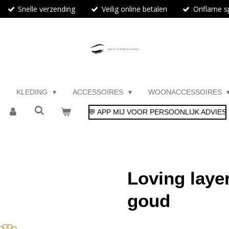
Snelle verzending
Veilig online betalen
Oriflame sp
KLEDING
ACCESSOIRES
WOONACCESSOIRES
💬 APP MIJ VOOR PERSOONLIJK ADVIES
Loving laye
goud