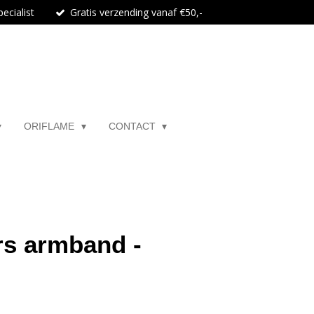
ecialist
Gratis verzending vanaf €50,-
ORIFLAME
CONTACT
rs armband -