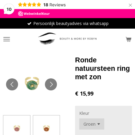
×
18
Reviews
10
Persoonlijk beautyadvies via whatsapp
Ronde
natuursteen ring
met zon
€ 15,99
Kleur