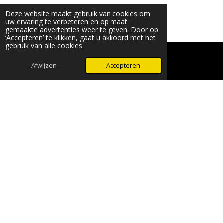
Deze website maakt gebruik van cookies om
uw ervaring te verbeteren en op maat
gemaakte advertenties weer te geven. Door op
‘Accepteren’ te klikken, gaat u akkoord met het
gebruik van alle cookies.
© 2024 - 2026 Beauty & More by Robyn
Powered by
JouwWeb
Afwijzen
Accepteren
WhatsApp