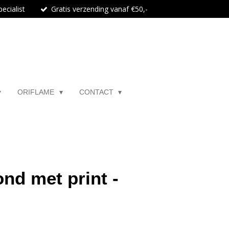
ecialist
Gratis verzending vanaf €50,-
ORIFLAME
CONTACT
nd met print -