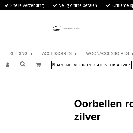
Snelle verzending
Veilig online betalen
Oriflame sp
KLEDING
ACCESSOIRES
WOONACCESSOIRES
💬 APP MIJ VOOR PERSOONLIJK ADVIES
Oorbellen ro
zilver