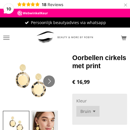
×
18
Reviews
10
Persoonlijk beautyadvies via whatsapp
Oorbellen cirkels
met print
€ 16,99
Kleur