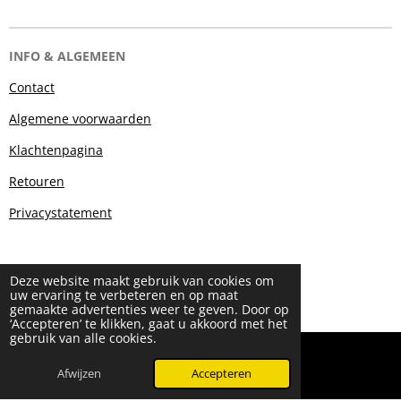
INFO & ALGEMEEN
Contact
Algemene voorwaarden
Klachtenpagina
Retouren
Privacystatement
Deze website maakt gebruik van cookies om
uw ervaring te verbeteren en op maat
gemaakte advertenties weer te geven. Door op
‘Accepteren’ te klikken, gaat u akkoord met het
gebruik van alle cookies.
© 2024 - 2026 Beauty & More by Robyn
Powered by
JouwWeb
Afwijzen
Accepteren
WhatsApp