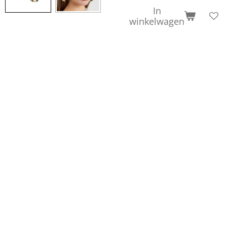
In
winkelwagen