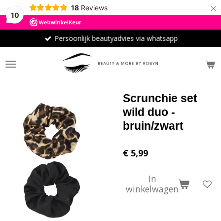
×
18
Reviews
10
Persoonlijk beautyadvies via whatsapp
Scrunchie set
wild duo -
bruin/zwart
€ 5,99
In
winkelwagen